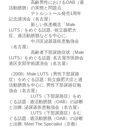
高齢男性におけるOAB（過
活動膀胱）の実態と問題点.
デトルシトール発売1周年
記念講演会（名古屋）
新しい疾患概念「Male
LUTS」をめぐる話題. -前立腺肥大
症、過活動膀胱などを中心に.
中川区泌尿器疾患勉強会
（名古屋）
高齢者下部尿路症状（Male
LUTS）をめぐる話題. 名古屋市医師会
港区支部学術講演会（名古屋）
（2008）Male LUTS（男性下部尿路
症）をめぐる話題 : 前立腺肥大症と過
活動膀胱を中心に. 男性下部尿路症勉
強会（名古屋）
LUTS（下部尿路症）をめ
ぐる話題 : 過活動膀胱（OAB）の診断
と治療. 泌尿器疾患勉強会（名古屋）
LUTS（下部尿路症）をむ
ぐる話題 : 過活動膀胱（OAB）の診断
と治療. Meet The Specialist（京都）