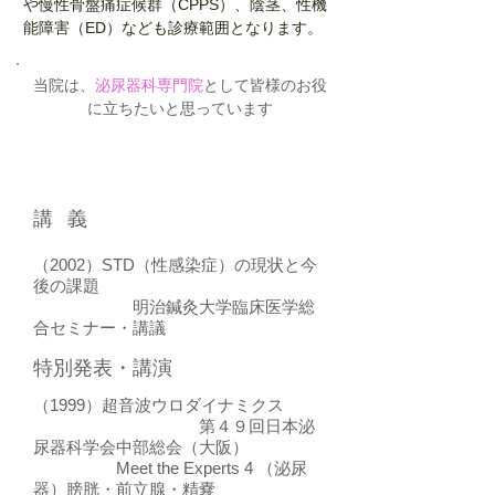
や慢性骨盤痛症候群（CPPS）、陰茎、性機
能障害（ED）なども診療範囲となります。
当院は、
泌尿器科専門院
として皆様のお役
に立ちたいと思っています
​講義
（2002）STD（性感染症）の現状と今
後の課題
明治鍼灸大学臨床医学総
合セミナー・講議
特別発表・講演
（1999）超音波ウロダイナミクス
第４９回日本泌
尿器科学会中部総会（大阪）
Meet the Experts 4 （泌尿
器）膀胱・前立腺・精嚢