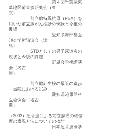
第４回千葉県東
葛地区前立腺研究会（東
京）
前立腺特異抗原（PSA）を
用いた前立腺がん検診の現状と今後の
展望
愛知県海部郡医
師会学術講演会（津
島）
STDとしての男子尿道炎の
現状と今後の課題
野風会学術講演
会（名古
屋）
前立腺針生検の最近の進歩
－当院における試み－
愛知県泌尿器科
医会例会（名古
屋）
（2003）超音波による前立腺癌の確信
度の表現方法についての検討
日本超音波医学