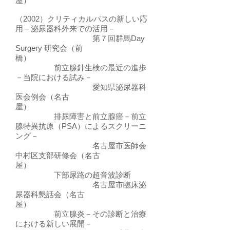
屋）
（2002）クリティカルパスの新しい応
用－泌尿器科外来での活用－
第７回群馬Day
Surgery 研究会（前
橋）
前立腺針生検の最近の進歩
－当院における試み－
愛知県泌尿器科
医会例会（名古
屋）
排尿障害と前立腺癌－前立
腺特異抗原（PSA）によるスクリーニ
ング－
名古屋市医師会
中村区支部研修会（名古
屋）
下部尿路の超音波診断
名古屋市臨床泌
尿器科懇話会（名古
屋）
前立腺炎－その診断と治療
における新しい展開－