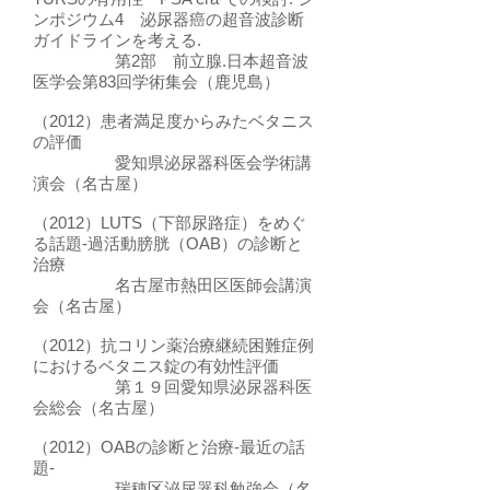
ンポジウム4 泌尿器癌の超音波診断
ガイドラインを考える.
第2部 前立腺.日本超音波
医学会第83回学術集会（鹿児島）
（2012）患者満足度からみたベタニス
の評価
愛知県泌尿器科医会学術講
演会（名古屋）
（2012）LUTS（下部尿路症）をめぐ
る話題-過活動膀胱（OAB）の診断と
治療
名古屋市熱田区医師会講演
会（名古屋）
（2012）抗コリン薬治療継続困難症例
におけるベタニス錠の有効性評価
第１９回愛知県泌尿器科医
会総会（名古屋）
（2012）OABの診断と治療-最近の話
題-
瑞穂区泌尿器科勉強会（名