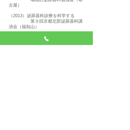
古屋）
（2013）泌尿器科診療を科学する
第９回京都北部泌尿器科講
演会（福知山）
（2013）Male LUTS era における過活
動膀胱（OAB）の診断と治療
愛知県病院薬剤師会学術講
演会（名古屋）
（2015）オーラルセックスの危険性の
認識率向上のための努力と限界
本性感染症学会 卒後・生
涯学習プログラムシンポジウム２
性感染症、一次医療機関で
の実際―事件は現場で起こっている―
日本性感染症学会第第２８
回学術大会
（2016）淋菌性尿道炎の鑑別診断にお
ける、外尿道口視診および尿道分泌物
鏡検の
診断精度についての検討
フロンティア企画１４ 感