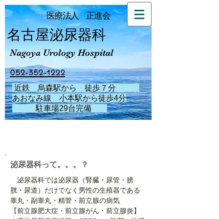
医療法人 正進会
名古屋泌尿器科
Nagoya Urology Hospital
052-352-1222
近鉄 烏森駅から 徒歩７分
あおなみ線 小本駅から徒歩4分
駐車場29台完備
​泌尿器科って。。。？
泌尿器科では泌尿器（腎臓・尿管・膀
胱・尿道）だけでなく男性の生殖器である
睾丸・副睾丸・精管・前立腺の病気
【
前立腺肥大症・前立腺がん・前立腺炎】