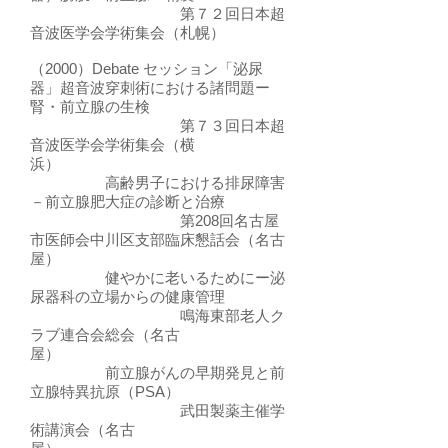
第７２回日本超
音波医学会学術集会（札幌）
（2000）Debate セッション「泌尿
器」超音波穿刺術における諸問題ー
腎・前立腺の生検
第７３回日本超
音波医学会学術集会（横
浜）
高齢男子における排尿障害
－前立腺肥大症の診断と治療
第208回名古屋
市医師会中川区支部臨床懇話会（名古
屋）
健やかに老いるためにー泌
尿器科の立場からの健康管理
鳴海東部老人ク
ラブ連合会総会（名古
屋）
前立腺がんの早期発見と前
立腺特異抗原（PSA）
武田製薬主催学
術講演会（名古