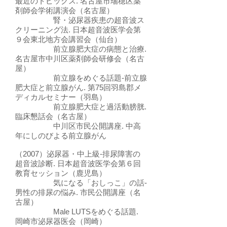
最近のトピックス. 名古屋市瑞穂区薬
剤師会学術講演会（名古屋）
腎・泌尿器疾患の超音波ス
クリーニング法. 日本超音波医学会第
９会東北地方会講習会（仙台）
前立腺肥大症の病態と治療.
名古屋市中川区薬剤師会研修会（名古
屋）
前立腺をめぐる話題-前立腺
肥大症と前立腺がん. 第75回羽島郡メ
ディカルセミナー（羽島）
前立腺肥大症と過活動膀胱.
臨床懇話会（名古屋）
中川区市民公開講座. 中高
年にしのびよる前立腺がん
（2007）泌尿器・中上級-排尿障害の
超音波診断. 日本超音波医学会第６回
教育セッション（鹿児島）
気になる「おしっこ」の話-
男性の排尿の悩み. 市民公開講座（名
古屋）
Male LUTSをめぐる話題.
岡崎市泌尿器医会（岡崎）