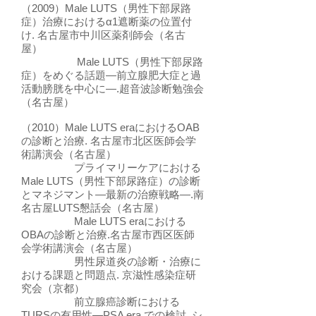
（2009）Male LUTS（男性下部尿路
症）治療におけるα1遮断薬の位置付
け. 名古屋市中川区薬剤師会（名古
屋）
Male LUTS（男性下部尿路
症）をめぐる話題―前立腺肥大症と過
活動膀胱を中心に―.超音波診断勉強会
（名古屋）
（2010）Male LUTS eraにおけるOAB
の診断と治療. 名古屋市北区医師会学
術講演会（名古屋）
プライマリーケアにおける
Male LUTS（男性下部尿路症）の診断
とマネジマント―最新の治療戦略―.南
名古屋LUTS懇話会（名古屋）
Male LUTS eraにおける
OBAの診断と治療.名古屋市西区医師
会学術講演会（名古屋）
男性尿道炎の診断・治療に
おける課題と問題点. 京滋性感染症研
究会（京都）
前立腺癌診断における
TURSの有用性―PSA era での検討. シ