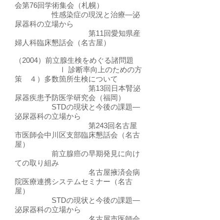
会第76回学術集会（札幌）
性感染症の現況と治療―泌
尿器科の立場から
第11回愛知県産
婦人科臨床懇話会（名古屋）
（2004）前立腺生検をめぐる諸問題
Ⅰ 診断率向上のための方
策 ４）多数箇所生検について
第13回日本腎泌
尿器疾患予防医学研究会（福岡）
STDの現状と今後の課題―
泌尿器科の立場から
第243回名古屋
市医師会中川区支部臨床懇話会（名古
屋）
前立腺癌の早期発見に向け
ての取り組み
名古屋掖済会病
院医療連携システムセミナー（名古
屋）
STDの現状と今後の課題―
泌尿器科の立場から
名古屋市医師会